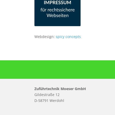
Webdesign:
spicy concepts
Zuführtechnik Moeser GmbH
Gildestraße 12
D-58791 Werdohl