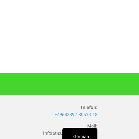
Telefon:
+49(0)2392-80533-18
Mail:
English
info(at)zufuehr-technik.de
German